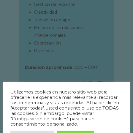
Gestión de recursos
Creatividad
Trabajo en equipo
Mejora de las relaciones
interpersonales
Coordinación
Diversión
Duración aproximada:
3:00 – 5:00
Número de participantes:
de 15 a 150
Utilizamos cookies en nuestro sitio web para
ofrecerle la experiencia más relevante al recordar
Requerimientos de espacio:
Playa,
sus preferencias y visitas repetidas. Al hacer clic en
laguna o piscina grande
"Aceptar todas", usted consiente el uso de TODAS
las cookies. Sin embargo, puede visitar
"Configuración de cookies" para dar un
consentimiento personalizado.