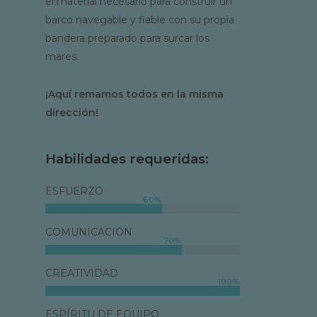
el material necesario para construir un
barco navegable y fiable con su propia
bandera preparado para surcar los
mares.
¡Aquí remamos todos en la misma
dirección!
Habilidades requeridas:
ESFUERZO
60
%
COMUNICACIÓN
70
%
CREATIVIDAD
100
%
ESPÍRITU DE EQUIPO