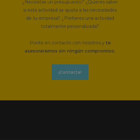
¿Necesitas un presupuesto? ¿Quieres saber
si esta actividad se ajusta a las necesidades
de tu empresa? ¿Prefieres una actividad
totalmente personalizada?
Ponte en contacto con nosotros y
te
asesoraremos sin ningún compromiso.
¡Contacta!