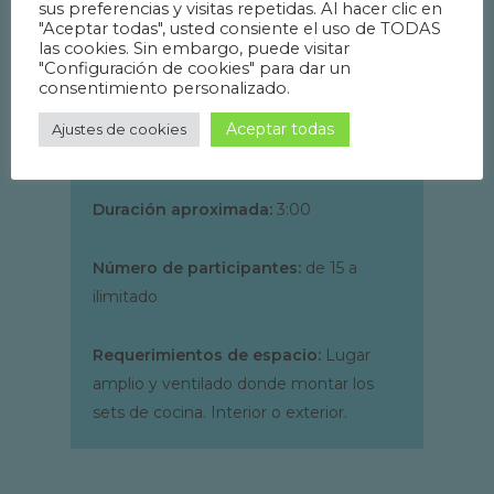
Motivación
sus preferencias y visitas repetidas. Al hacer clic en
"Aceptar todas", usted consiente el uso de TODAS
Comunicación
las cookies. Sin embargo, puede visitar
Roles de equipo
"Configuración de cookies" para dar un
consentimiento personalizado.
Mejora de las relaciones
interpersonales
Aceptar todas
Ajustes de cookies
Diversión
Duración aproximada:
3:00
Número de participantes:
de 15 a
ilimitado
Requerimientos de espacio:
Lugar
amplio y ventilado donde montar los
sets de cocina. Interior o exterior.