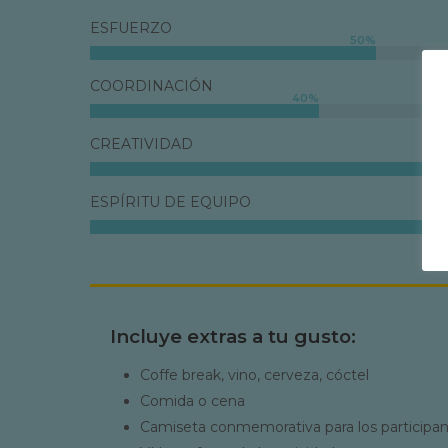
ESFUERZO
50
%
COORDINACIÓN
40
%
CREATIVIDAD
ESPÍRITU DE EQUIPO
Incluye extras a tu gusto:
Coffe break, vino, cerveza, cóctel
Comida o cena
Camiseta conmemorativa para los participa