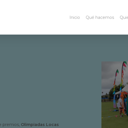
Inicio
Qué hacemos
Qui
de premios,
Olimpiadas Locas