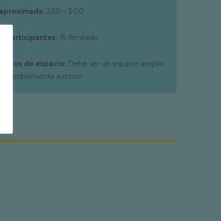
 aproximada:
2:30 – 3:00
 participantes:
15-Ilimitado
entos de espacio:
Debe ser un espacio amplio
 preferiblemente exterior.