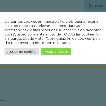
Duración
Número de
Utilizamos cookies en nuestro sitio web para ofrecerle
la experiencia más relevante al recordar sus
preferencias y visitas repetidas. Al hacer clic en "Aceptar
Requerimi
todas", usted consiente el uso de TODAS las cookies. Sin
y diáfano,
70
%
embargo, puede visitar "Configuración de cookies" para
dar un consentimiento personalizado.
100
%
Aceptar todas
Ajustes de cookies
ntes