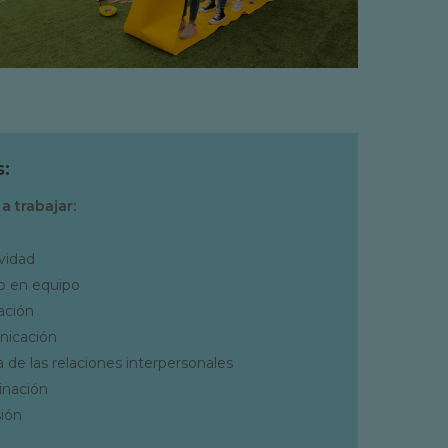
s:
 a trabajar:
vidad
o en equipo
ación
icación
 de las relaciones interpersonales
inación
ión