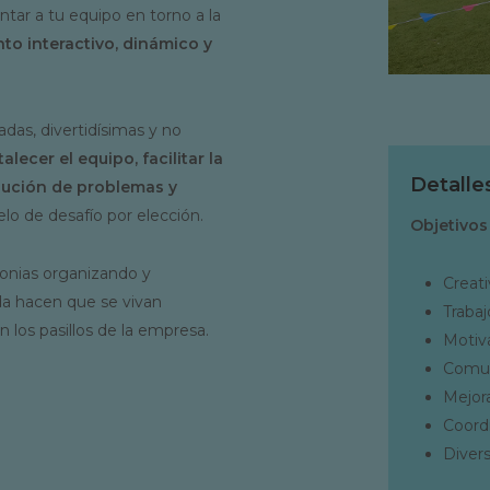
ntar a tu equipo en torno a la
to interactivo, dinámico y
adas, divertidísimas y no
talecer el equipo, facilitar la
Detalle
lución de problemas y
lo de desafío por elección.
Objetivos
onias organizando y
Creati
da hacen que se vivan
Trabaj
los pasillos de la empresa.
Motiv
Comun
Mejora
Coord
Divers